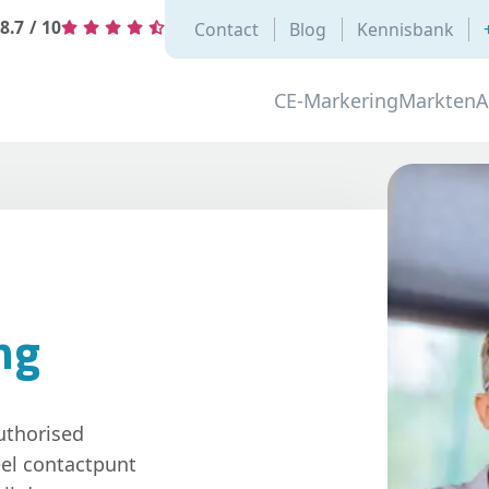
8.7
/
10
Contact
Blog
Kennisbank
CE-Markering
Markten
A
ng
uthorised
eel contactpunt