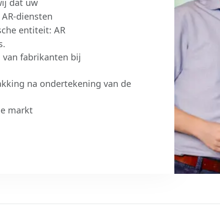
ij dat uw
 AR-diensten
sche entiteit: AR
s.
 van fabrikanten bij
akking na ondertekening van de
se markt