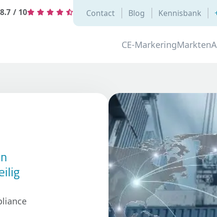
8.7
/
10
Contact
Blog
Kennisbank
CE-Markering
Markten
A
en
ilig
pliance