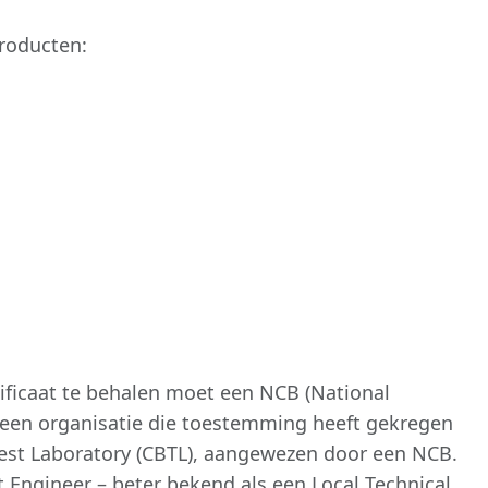
producten:
tificaat te behalen moet een NCB (National
 een organisatie die toestemming heeft gekregen
Test Laboratory (CBTL), aangewezen door een NCB.
st Engineer – beter bekend als een Local Technical