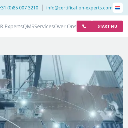
+31 (0)85 007 3210
info@certification-experts.com
R Experts
QMS
Services
Over Ons
START NU