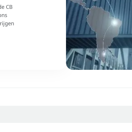
de CB
ons
rijgen