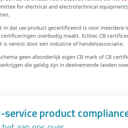
ittee for electrical and electrotechnical equipment).
ten.
 in dat uw product gecertificeerd is voor meerdere 
rtificeringen overbodig maakt. Echter, CB certificerin
 is vereist door een industrie of handelsassociatie.
-schema geen afzonderlijk eigen CB mark of CB certifi
rkrijgen die geldig zijn in deelnemende landen over
l-service product complianc
 het aan ons over.