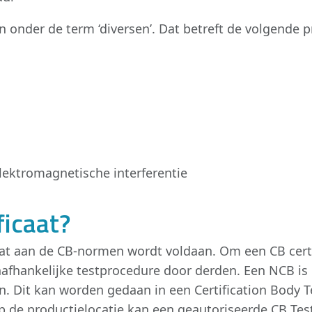
en onder de term ‘diversen’. Dat betreft de volgende 
ektromagnetische interferentie
ficaat?
gt dat aan de CB-normen wordt voldaan. Om een CB cer
nafhankelijke testprocedure door derden. Een NCB is
n. Dit kan worden gedaan in een Certification Body 
t op de productielocatie kan een geautoriseerde CB Te