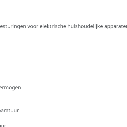
esturingen voor elektrische huishoudelijke apparate
vermogen
paratuur
uur