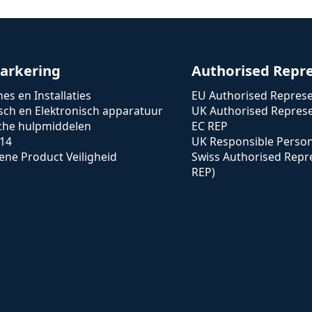
arkering
Authorised Repr
es en Installaties
EU Authorised Represe
isch en Elektronisch apparatuur
UK Authorised Represe
che hulpmiddelen
EC REP
14
UK Responsible Perso
ne Product Veiligheid
Swiss Authorised Repr
REP)