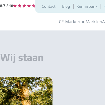
8.7
/
10
Contact
Blog
Kennisbank
CE-Markering
Markten
A
.
Wij staan