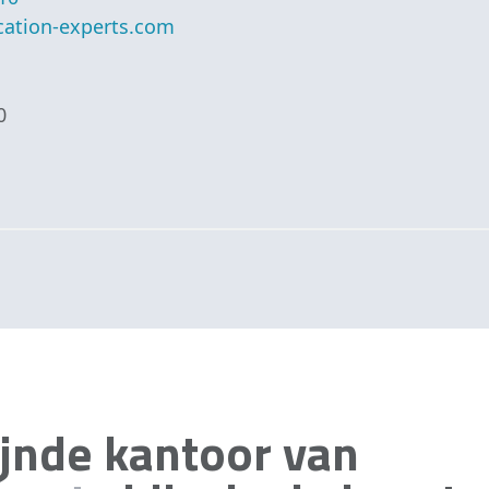
ication-experts.com
0
ijnde kantoor van