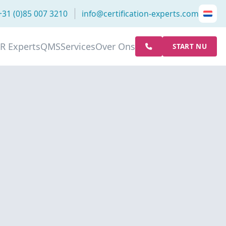
+31 (0)85 007 3210
info@certification-experts.com
R Experts
QMS
Services
Over Ons
START NU