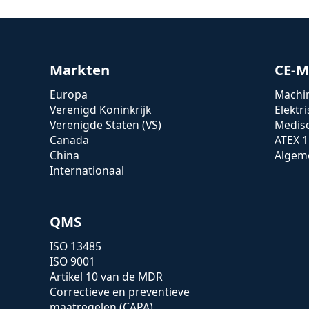
Markten
CE-M
Europa
Machin
Verenigd Koninkrijk
Elektr
Verenigde Staten (VS)
Medis
Canada
ATEX 1
China
Algeme
Internationaal
QMS
ISO 13485
ISO 9001
Artikel 10 van de MDR
Correctieve en preventieve
maatregelen (CAPA)