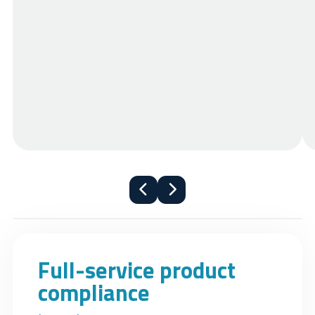
de reden waarom sommige mensen ernaar
verwijzen als de CE-Verklaring van
Overeenstemming, maar dit officieel de EC
Verklaring van Overeenstemming/EU-
Conformiteitsverkalring of de
Prestatieverklairng. Voor producten die niet
binnen de scope van de CE-markering
vallen, is het niet verplicht om een
verklaring op te stellen, maar het wordt
aanbevolen om een vrijwillige
conformiteitsverklaring op te stellen.
Full-service product
compliance