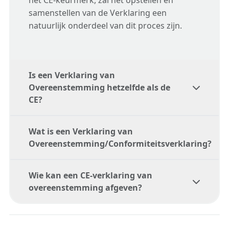
het CE-keurmerk, zal het opstellen en
samenstellen van de Verklaring een
natuurlijk onderdeel van dit proces zijn.
Is een Verklaring van
Overeenstemming hetzelfde als de
CE?
Wat is een Verklaring van
Nee, de Verklaring van Overeenstemming
Overeenstemming/Conformiteitsverklaring?
en de Conformiteitsverklaring (DoC) en de
CE-markering zijn gerelateerde begrippen
Wie kan een CE-verklaring van
maar niet hetzelfde.
Een Verklaring van
overeenstemming afgeven?
Overeenstemming/Conformiteitsverklaring
De CE-markering is een symbool dat
is een officieel document waarin de
fabrikanten aan hun producten bevestigen
fabrikant verklaart dat hun product voldoet
om aan te geven dat ze voldoen aan de
De EC Verklaring van Overeenstemming/EU-