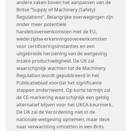
producten en systemen betrouwbaar
andere zaken boven het aanpassen van de
Authorised Representative
sloten en tags om onbedoelde activering te
als geheel functioneert
op het beoordelen, ontwerpen en verifiëren
werken, zelfs in geval van fouten of
Britse “Supply of Machinery (Safety)
voorkomen, het documenteren van
van veiligheidsfuncties om te voldoen aan
storingen, door gebruik te maken van een
Regulations”. Belangrijke overwegingen zijn
stappen, het trainen van medewerkers en
de gespecificeerde SIL-vereisten:
combinatie van technische technieken,
onder meer potentiële
het verifiëren van isolatie. Hierin zullen we
grondige testen en conformiteit van
handelsovereenkomsten met de EU,
SIL-beoordeling
een basisbeoordeling uitvoeren met
veiligheidsnormen. Certification Experts
wederzijdse erkenningsovereenkomsten
SIL-verificatie
betrekking tot LOTOTO
biedt begeleiding, evaluatie, training en
voor certificeringsinstanties en een
SIL-beheer en advies
certificeringsdiensten om ervoor te zorgen
Ontwikkeling van LOTOTO-beleid
uitgebreide herziening van de wetgeving
dat uw besturingssystemen voldoen aan de
inzake productveiligheid. De UK zal
vereiste veiligheidsnormen volgens EN-ISO
waarschijnlijk wachten tot de Machinery
13849 en het Performance Level-concept.
Regulation wordt gepubliceerd in het
Publicatieblad voordat het significante
Berekeningen
stappen onderneemt. Op korte termijn zal
Deskundige begeleiding en advies
de CE-markering waarschijnlijk een geldig
Evaluatie van veiligheidsfuncties
alternatief blijven voor het UKCA-keurmerk.
Training
De UK zal de Verordening niet in de
nationale wetgeving opnemen, maar deze
naar verwachting omzetten in een Brits