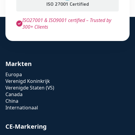
ISO 27001 Certified
bijhouden van het
conformiteitsbeoordelingsproces, de
ISO27001 & ISO9001 certified – Trusted by
technische documentatie en de Verklaring
300+ Clients
van Overeenstemming. Deze documentatie
moet beschikbaar zijn voor inspectie door
autoriteiten indien nodig.
Markten
Europa
Verenigd Koninkrijk
Verenigde Staten (VS)
Canada
China
Internationaal
CE-Markering