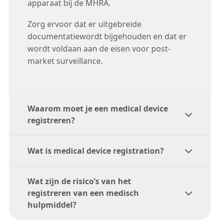
apparaat bij de MHRA.
Zorg ervoor dat er uitgebreide
documentatiewordt bijgehouden en dat er
wordt voldaan aan de eisen voor post-
market surveillance.
Waarom moet je een medical device
registreren?
Wat is medical device registration?
Het registreren van een medisch
hulpmiddel is verplicht vanwege
Wat zijn de risico’s van het
productwetgeving, wat zorgt voor
Medical device registration is een verplicht
registreren van een medisch
patiëntveiligheid, naleving van regelgeving
proces waarbij zowel de marktdeelnemers
hulpmiddel?
en kwaliteitsborging. Het verifieert dat de
binnen de bevoorradingsketen van een