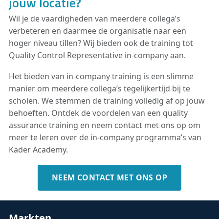
jouw locatie?
gekwalificeerde Quality Assurance
Officer draagt bij aan de implementatie
Wil je de vaardigheden van meerdere collega’s
van het kwaliteitsmanagementsysteem,
verbeteren en daarmee de organisatie naar een
dat processen continu verbetert,
hoger niveau tillen? Wij bieden ook de training tot
inefficiënties vermindert en de
Quality Control Representative in-company aan.
productiviteit verhoogt. Deze
voortdurende focus op verbetering
Het bieden van in-company training is een slimme
versterkt de operationele prestaties.
manier om meerdere collega’s tegelijkertijd bij te
scholen. We stemmen de training volledig af op jouw
Cross-departementale samenwerking
behoeften. Ontdek de voordelen van een quality
Quality Assurance Officers werken
assurance training en neem contact met ons op om
nauw samen met teams van productie,
meer te leren over de in-company programma’s van
supply chain, RD en klantenservice om
Kader Academy.
ervoor te zorgen dat kwaliteit in de hele
organisatie is geïntegreerd. Deze
samenwerking bevordert teamwork,
NEEM CONTACT MET ONS OP
verantwoordelijkheid en afstemming
van processen binnen het bedrijf.
Markten