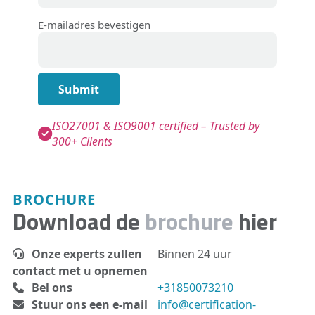
E-mailadres bevestigen
Submit
ISO27001 & ISO9001 certified – Trusted by
300+ Clients
BROCHURE
Download de
brochure
hier
Onze experts zullen
Binnen 24 uur
contact met u opnemen
Bel ons
+31850073210
Stuur ons een e-mail
info@certification-