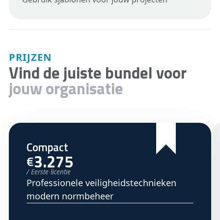
PRIJZEN
Vind de juiste bundel voor
jouw organisatie
Compact
3.275
€
/ Eerste licentie
Professionele veiligheidstechnieken
modern normbeheer