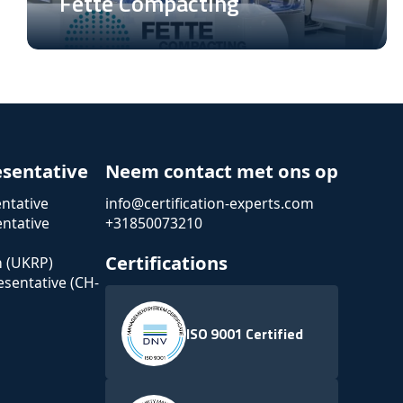
Fette Compacting
esentative
Neem contact met ons op
ntative
info@certification-experts.com
ntative
+31850073210
Certifications
n (UKRP)
esentative (CH-
ISO 9001 Certified