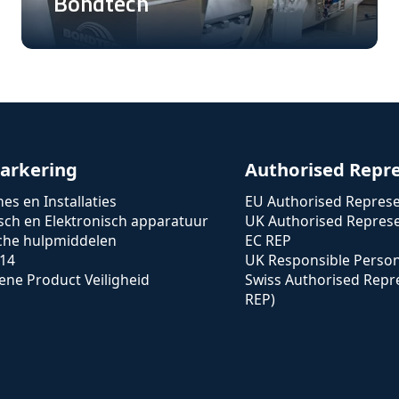
Bondtech
arkering
Authorised Repr
es en Installaties
EU Authorised Represe
isch en Elektronisch apparatuur
UK Authorised Represe
che hulpmiddelen
EC REP
14
UK Responsible Perso
ne Product Veiligheid
Swiss Authorised Repr
REP)