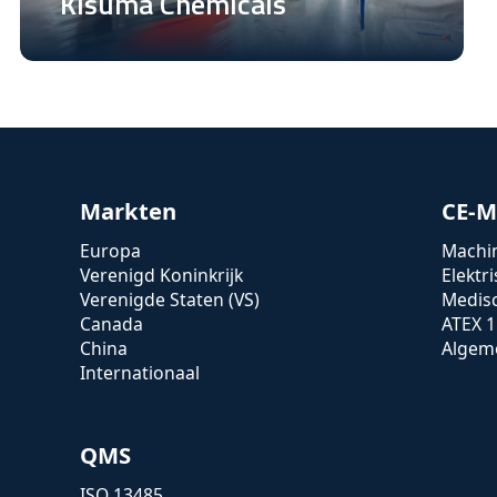
Kisuma Chemicals
Markten
CE-M
Europa
Machin
Verenigd Koninkrijk
Elektr
Verenigde Staten (VS)
Medis
Canada
ATEX 1
China
Algeme
Internationaal
QMS
ISO 13485