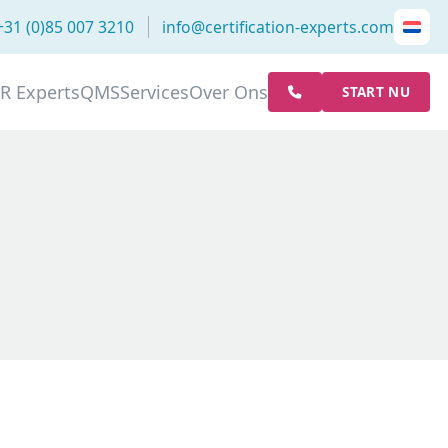
+31 (0)85 007 3210
info@certification-experts.com
R Experts
QMS
Services
Over Ons
START NU