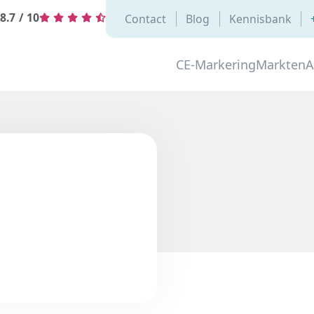
8.7
/
10
Contact
Blog
Kennisbank
CE-Markering
Markten
A