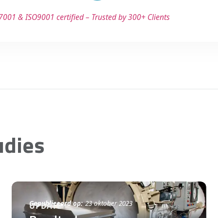
7001 & ISO9001 certified – Trusted by 300+ Clients
udies
Gepubliceerd op:
23 oktober 2023
UPDATE