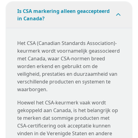
Is CSA markering alleen geaccepteerd
in Canada?
EU Product testing: zorg
voor naleving en
markttoegang
Het CSA (Canadian Standards Association)-
keurmerk wordt voornamelijk geassocieerd
met Canada, waar CSA-normen breed
Software as a medical
worden erkend en gebruikt om de
device (SaMD) compliant:
veiligheid, prestaties en duurzaamheid van
25+ jaar ervaring
verschillende producten en systemen te
waarborgen.
Hoewel het CSA-keurmerk vaak wordt
gekoppeld aan Canada, is het belangrijk op
te merken dat sommige producten met
CSA-certificering ook acceptatie kunnen
vinden in de Verenigde Staten en andere