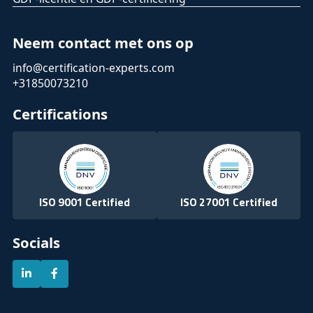
handhavingsmogelijkheden.
Het waarborgen van effectieve
productterugroepingen door
Neem contact met ons op
rechtstreeks contact met consumenten
info@certification-experts.com
te vergemakkelijken en
+31850073210
gestandaardiseerde
terugroepberichten.
Certifications
Opmerkelijk is dat de Richtlijnen 87/357/EEG
en 2001/95/EG worden ingetrokken en niet
langer van kracht zijn vanaf 13 december
2024.
ISO 9001 Certified
ISO 27001 Certified
Socials