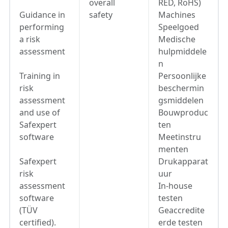
overall
RED, RoHS)
Guidance in
safety
Machines
performing
Speelgoed
a risk
Medische
assessment
hulpmiddele
n
Training in
Persoonlijke
risk
beschermin
assessment
gsmiddelen
and use of
Bouwproduc
Safexpert
ten
software
Meetinstru
menten
Safexpert
Drukapparat
risk
uur
assessment
In-house
software
testen
(TÜV
Geaccredite
certified).
erde testen