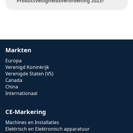
Productveiligheidsverordening 2023?
De Algemene
Productveiligheidsverordening (GPSR)
2023/988, die van kracht is vanaf 12 juni
2023, is ontworpen om in te spelen op
Markten
voortdurende maatschappelijke
Europa
veranderingen die van invloed zijn op de
Verenigd Koninkrijk
veiligheid van consumentenproducten. Het
Verenigde Staten (VS)
past zich aan aan de toenemende
Canada
digitalisering, technologische vooruitgang
China
en mondiale toeleveringsketens. Het doel is
Internationaal
om de veiligheid van alle
consumentenproducten op de EU-markt,
CE-Markering
zowel offline als online, te waarborgen.
Machines en Installaties
De verordening bereikt dit door:
Elektrisch en Elektronisch apparatuur