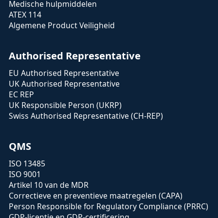
Medische hulpmiddelen
Rekening te houden met factoren zoals
ATEX 114
productevolutie en onderlinge
Algemene Product Veiligheid
verbondenheid in
veiligheidsbeoordelingen.
Authorised Representative
Het verbeteren van de
veiligheidsvoorwaarden van producten
EU Authorised Representative
tussen online en offline verkoop.
UK Authorised Representative
Implementing specific safety
EC REP
requirements for online marketplaces
UK Responsible Person (UKRP)
to protect consumers from hazardous
Swiss Authorised Representative (CH-REP)
products.
Het uitbreiden van de vereiste voor niet-
QMS
geharmoniseerde producten die naar
de EU worden geïmporteerd om een
ISO 13485
verantwoordelijke economische
ISO 9001
operator in de EU te hebben.
Artikel 10 van de MDR
Correctieve en preventieve maatregelen (CAPA)
Het versterken van nationale
Person Responsible for Regulatory Compliance (PRRC)
autoriteiten met verbeterde
GDP-licentie en GDP-certificering