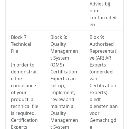
Advies bij
non-
conformiteit
en
Block 7:
Block 8:
Blok 9:
Technical
Quality
Authorised
File
Managemen
Representati
t System
ve (AR) AR
In order to
(QMS)
Experts
demonstrat
Certification
(onderdeel
e the
Experts can
van
compliance
set up,
Certification
of your
implement,
Experts)
product, a
review and
biedt
technical file
maintain a
diensten aan
is required.
Quality
voor
Certification
Managemen
Gemachtigd
Experts
t System
e