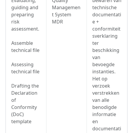
Evaluating,
Quality
bewaren van
guiding and
Managemen
technische
preparing
t System
documentati
risk
MDR
e +
assessment.
conformiteit
sverklaring
Assemble
ter
technical file
beschikking
van
Assessing
bevoegde
technical file
instanties.
Het op
Drafting the
verzoek
Declaration
verstrekken
of
van alle
Conformity
benodigde
(DoC)
informatie
template
en
documentati