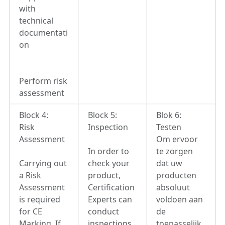
with
technical
documentati
on
Perform risk
assessment
Block 4:
Block 5:
Blok 6:
Risk
Inspection
Testen
Assessment
Om ervoor
In order to
te zorgen
Carrying out
check your
dat uw
a Risk
product,
producten
Assessment
Certification
absoluut
is required
Experts can
voldoen aan
for CE
conduct
de
Marking. If
inspections
toepasselijk