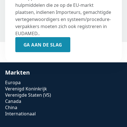
hulpmiddelen die ze op de EU-markt
plaatsen, indienen Importeurs, gemachtigde
vertegenwoordigers en systeem/procedure-
verpakkers moeten zich ook registreren in
EUDAMED..
GA AAN DE SLAG
Markten
Europa
Verenigd Koninkrijk
Verenigde Staten (VS)
Canada
China
Internationaal