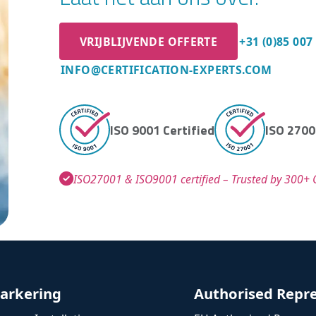
VRIJBLIJVENDE OFFERTE
+31 (0)85 007
INFO@CERTIFICATION-EXPERTS.COM
ISO 9001 Certified
ISO 2700
ISO27001 & ISO9001 certified – Trusted by 300+ C
arkering
Authorised Repr