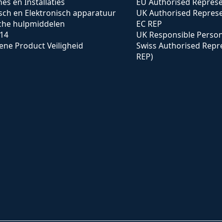
es en Installaties
EU Authorised Represe
isch en Elektronisch apparatuur
UK Authorised Represe
che hulpmiddelen
EC REP
14
UK Responsible Perso
ne Product Veiligheid
Swiss Authorised Repr
REP)