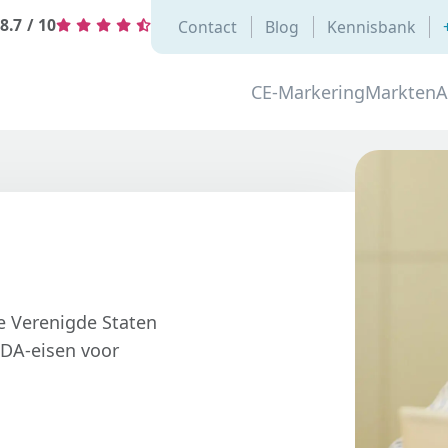
8.7
/
10
Contact
Blog
Kennisbank
CE-Markering
Markten
A
de Verenigde Staten
FDA-eisen voor