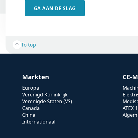
GA AAN DE SLAG
To top
Markten
CE-M
Europa
Machin
Verenigd Koninkrijk
Elektr
Verenigde Staten (VS)
Medis
Canada
ATEX 1
China
Algeme
Internationaal