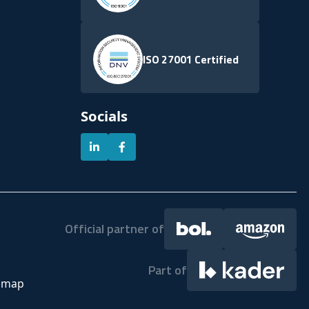
ISO 27001 Certified
Socials
Official partner of
Part of
emap