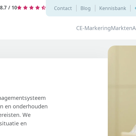
8.7
/
10
Contact
Blog
Kennisbank
CE-Markering
Markten
A
managementsysteem
en en onderhouden
ereisten. We
ituatie en