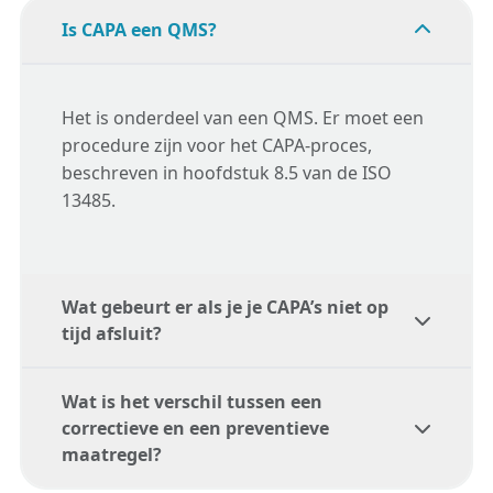
Is CAPA een QMS?
Het is onderdeel van een QMS. Er moet een
procedure zijn voor het CAPA-proces,
beschreven in hoofdstuk 8.5 van de ISO
13485.
Wat gebeurt er als je je CAPA’s niet op
tijd afsluit?
Wat is het verschil tussen een
Tijdens een externe audit kan een niet
correctieve en een preventieve
afgesloten CAPA worden beschouwd als een
maatregel?
non-conformiteit. Vooral als dit een