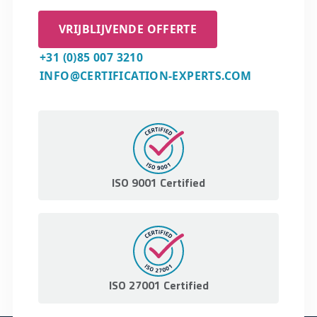
elimineren of te verminderen. preventieve
maatregelen worden genomen vóórdat een
VRIJBLIJVENDE OFFERTE
probleem of non-conformiteit zich
+31 (0)85 007 3210
voordoet, gebaseerd op risicoanalyse,
INFO@CERTIFICATION-EXPERTS.COM
trendanalyse of andere voorspellende
methoden.
ISO 9001 Certified
ISO 27001 Certified