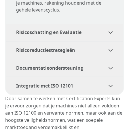
je machines, rekening houdend met de
gehele levenscyclus.
Risicoschatting en Evaluatie
Risicoreductiestrategieën
Ons team helpt bij het schatten en
evalueren van risico’s in
Documentatieondersteuning
overeenstemming met
ISO 12100
, zodat
alle risico’s nauwkeurig worden
Integratie met ISO 12101
beoordeeld en beheerd.
Wij helpen bij het samenstellen van alle
benodigde documentatie, inclusief
Door samen te werken met Certification Experts kun
risicobeoordelingen en technische dossiers,
je ervoor zorgen dat je machines niet alleen voldoen
ter ondersteuning van CE-markering en
aan ISO 12100 en verwante normen, maar ook aan de
Wij helpen je bij het toepassen van
naleving van de regelgeving.
hoogste veiligheidsnormen, wat een soepele
verwante normen zoals ISO 12101 om
markttoegang vergemakkelijkt en
specifieke risicofactoren aan te pakken