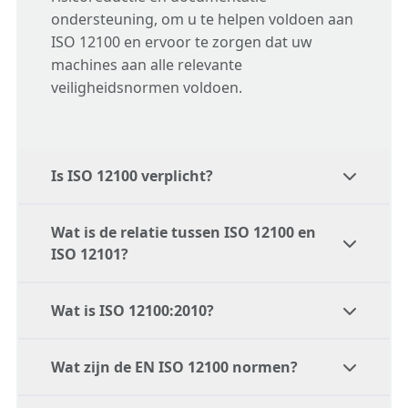
ondersteuning, om u te helpen voldoen aan
ISO 12100 en ervoor te zorgen dat uw
machines aan alle relevante
veiligheidsnormen voldoen.
Is ISO 12100 verplicht?
Wat is de relatie tussen ISO 12100 en
ISO 12100 is geen wettelijke verplichting,
ISO 12101?
maar het dient als leidraad voor het
opzetten van een veilig ontwerp- en
Wat is ISO 12100:2010?
productieproces. Echter, u bent verplicht om
ISO 12101 is een verwante norm die
de veiligheid van uw machine te garanderen
specifiekere richtlijnen biedt over bepaalde
en door de ISO 12100 te volgen, doorloopt u
Wat zijn de EN ISO 12100 normen?
aspecten van risicobeoordeling en
De ISO 12200:100 is een Europese norm die
het proces dat de Machinerichtlijn
machineveiligheid. Het vult ISO 12100 aan
tot doel heeft de veiligheid van het beoogde
voorschrijft aan de ontwerper.