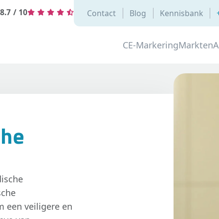
8.7
/
10
Contact
Blog
Kennisbank
CE-Markering
Markten
A
che
dische
sche
 een veiligere en