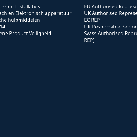
es en Installaties
EU Authorised Represe
isch en Elektronisch apparatuur
UK Authorised Represe
che hulpmiddelen
EC REP
14
UK Responsible Perso
ne Product Veiligheid
Swiss Authorised Repr
REP)