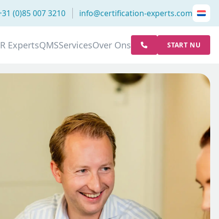
+31 (0)85 007 3210
info@certification-experts.com
R Experts
QMS
Services
Over Ons
START NU