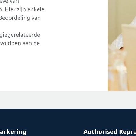
eve van
 Hier zijn enkele
 Beoordeling van
giegerelateerde
 voldoen aan de
arkering
Authorised Repr