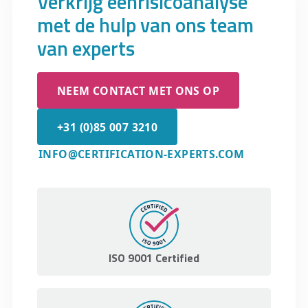
Verkrijg eenrisicoanalyse
gemaakt moeten worden in een van de
met de hulp van ons team
eerdere fases. Certification Experts biedt
van experts
Safexpert-software aan waarmee
fabrikanten hun eigen risicoanalyses
kunnen uitvoeren. De Safexpert-software
NEEM CONTACT MET ONS OP
heeft verschillende sjablonen voor
risicoanalyses, wat zorgt voor een
+31 (0)85 007 3210
gemakkelijker proces bij het opstellen van
een risicoanalyse.
INFO@CERTIFICATION-EXPERTS.COM
ISO 9001 Certified