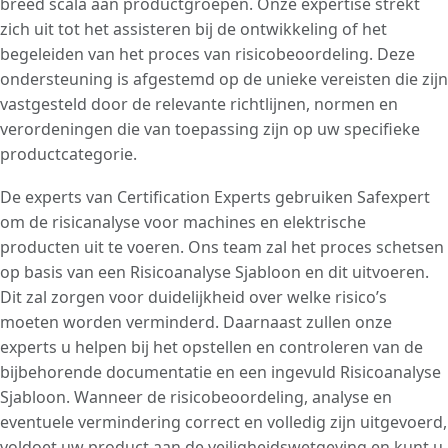
voor elektrotechnische producten
breed scala aan productgroepen. Onze expertise strekt
die verband houden met verschillende
benadrukken dat de beoordeling van
onderschrijven. Certification Experts maakt
producten, zoals mechanische, elektrische,
zich uit tot het assisteren bij de ontwikkeling of het
risico’s geen eenmalige taak is. Naleving van
gebruik van de Safexpert Low Voltage
chemische of structurele gevaren. Om
begeleiden van het proces van risicobeoordeling. Deze
ISO 14971 vereist dat bedrijven risicobeheer
Directive-module, een gespecialiseerd
naleving van de EU-normen te waarborgen,
ondersteuning is afgestemd op de unieke vereisten die zijn
als een doorlopend intern proces
hulpmiddel dat is ontworpen voor
is het essentieel om te verwijzen naar de
vastgesteld door de relevante richtlijnen, normen en
onderhouden dat zich over de gehele
fabrikanten van elektrische apparaten om
relevante richtlijnen, normen en
verordeningen die van toepassing zijn op uw specifieke
levenscyclus van een medisch hulpmiddel
de risicobeoordeling uit te voeren.
verordeningen die van toepassing zijn op
productcategorie.
uitstrekt.
.
uw specifieke productcategorie.
De experts van Certification Experts gebruiken Safexpert
om de risicanalyse voor machines en elektrische
producten uit te voeren. Ons team zal het proces schetsen
op basis van een Risicoanalyse Sjabloon en dit uitvoeren.
Dit zal zorgen voor duidelijkheid over welke risico’s
moeten worden verminderd. Daarnaast zullen onze
experts u helpen bij het opstellen en controleren van de
bijbehorende documentatie en een ingevuld Risicoanalyse
Sjabloon. Wanneer de risicobeoordeling, analyse en
eventuele vermindering correct en volledig zijn uitgevoerd,
voldoet uw product aan de veiligheidswetgeving en kunt u