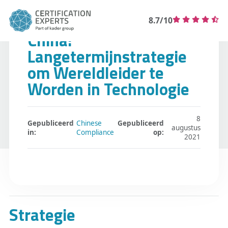
8.7/10
China:
Langetermijnstrategie
om Wereldleider te
Worden in Technologie
8
Gepubliceerd
Chinese
Gepubliceerd
augustus
in:
Compliance
op:
2021
Strategie