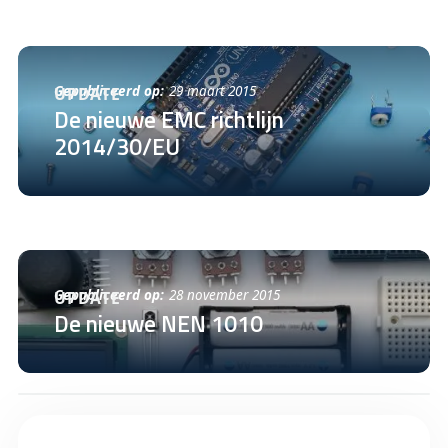
Gepubliceerd op:
29 maart 2015
UPDATE
De nieuwe EMC richtlijn
2014/30/EU
Gepubliceerd op:
28 november 2015
UPDATE
De nieuwe NEN 1010