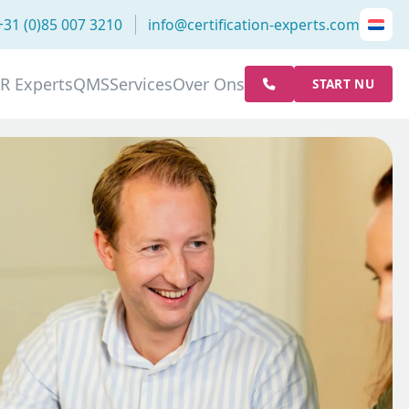
+31 (0)85 007 3210
info@certification-experts.com
R Experts
QMS
Services
Over Ons
START NU