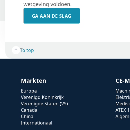
wetgeving voldoen.
GA AAN DE SLAG
To top
Markten
CE-M
Europa
Machin
Verenigd Koninkrijk
Elektr
Verenigde Staten (VS)
Medis
Canada
ATEX 1
China
Algeme
Internationaal