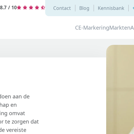
8.7
/
10
Contact
Blog
Kennisbank
CE-Markering
Markten
A
ldoen aan de
chap en
ving omvat
r te zorgen dat
de vereiste