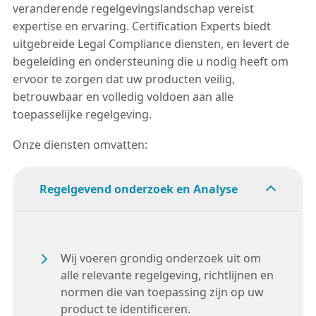
your product complies with all relevant
regelgevingseisen. Certification Experts
veranderende regelgevingslandschap vereist
andere regelgevende indieningen
regulations.
biedt doorlopende ondersteuning, houdt
expertise en ervaring. Certification Experts biedt
omvatten. Certification Experts beheert het
regelgevende wijzigingen in de gaten die
uitgebreide Legal Compliance diensten, en levert de
gehele indieningsproces en zorgt ervoor
van invloed kunnen zijn op uw product en
begeleiding en ondersteuning die u nodig heeft om
dat alle documenten correct worden
adviseert over noodzakelijke updates om
ervoor te zorgen dat uw producten veilig,
ingediend en dat alle communicatie met
compliance te behouden. Deze proactieve
betrouwbaar en volledig voldoen aan alle
regelgevende instanties efficiënt wordt
benadering helpt u potentiële problemen te
toepasselijke regelgeving.
afgehandeld.
vermijden en zorgt ervoor dat uw
producten legaal compliant blijven.
Onze diensten omvatten:
Regelgevend onderzoek en Analyse
Wij voeren grondig onderzoek uit om
alle relevante regelgeving, richtlijnen en
normen die van toepassing zijn op uw
product te identificeren.