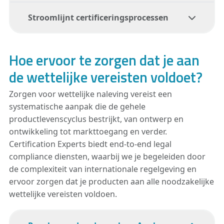
relevante wettelijke vereisten wordt
Stroomlijnt certificeringsprocessen
voldaan,
stellen legal compliance
bedrijven
Niet-naleving van wettelijke vereisten kan
in staat om soepel de markt te betreden,
leiden tot aanzienlijke risico’s, waaronder
waardoor vertragingen of afwijzingen bij de
boetes, productterugroepacties en schade
Hoe ervoor te zorgen dat je aan
grens worden voorkomen.
Naleving van wettelijke voorschriften is vaak
aan de reputatie van uw merk.
Legal
een voorwaarde voor het verkrijgen van
de wettelijke vereisten voldoet?
compliance services
helpen deze risico’s te
certificeringen zoals CE-markering, UKCA-
mitigeren door ervoor te zorgen dat aan
markering of FCC-certificering
.
Legal
Zorgen voor wettelijke naleving vereist een
alle regelgeving wordt voldaan.
Compliance-diensten
stroomlijnen het
systematische aanpak die de gehele
certificeringsproces, zodat uw producten
productlevenscyclus bestrijkt, van ontwerp en
voldoen aan alle noodzakelijke normen.
ontwikkeling tot markttoegang en verder.
Certification Experts biedt end-to-end legal
compliance diensten, waarbij we je begeleiden door
de complexiteit van internationale regelgeving en
ervoor zorgen dat je producten aan alle noodzakelijke
wettelijke vereisten voldoen.