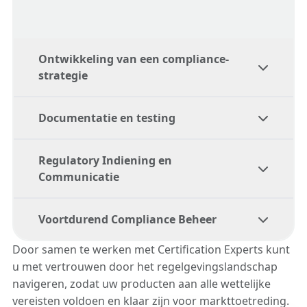
Ontwikkeling van een compliance-
strategie
Documentatie en testing
We helpen je bij het ontwikkelen van een op
maat gemaakte compliance-strategie die
Regulatory Indiening en
ervoor zorgt dat je product aan alle
Ons team helpt bij het opstellen en
Communicatie
noodzakelijke wettelijke vereisten voldoet.
controleren van alle noodzakelijke
documentatie en coördineert
Voortdurend Compliance Beheer
testprocedures om de naleving te
Wij beheren het gehele indieningsproces,
verifiëren.
zodat uw documentatie correct wordt
Door samen te werken met Certification Experts kunt
ingediend en de communicatie met
u met vertrouwen door het regelgevingslandschap
Wij bieden continue ondersteuning, waarbij
regelgevende instanties efficiënt wordt
navigeren, zodat uw producten aan alle wettelijke
we de wijzigingen in de regelgeving
afgehandeld.
vereisten voldoen en klaar zijn voor markttoetreding.
monitoren en adviseren over noodzakelijke