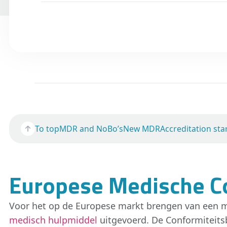
To top
MDR and NoBo’s
New MDR
Accreditation sta
Europese Medische C
Voor het op de Europese markt brengen van een m
medisch hulpmiddel
uitgevoerd. De Conformiteits