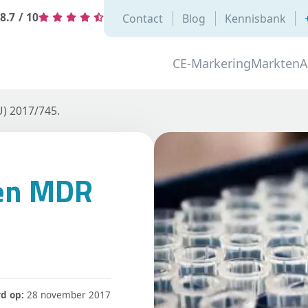
8.7
/
10
Contact
Blog
Kennisbank
CE-Markering
Markten
A
U) 2017/745.
een MDR
d op:
28 november 2017