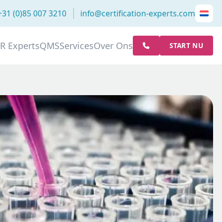
+31 (0)85 007 3210
info@certification-experts.com
R Experts
QMS
Services
Over Ons
START NU