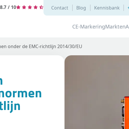
8.7
/
10
Contact
Blog
Kennisbank
CE-Markering
Markten
A
men onder de EMC-richtlijn 2014/30/EU
n
 normen
lijn