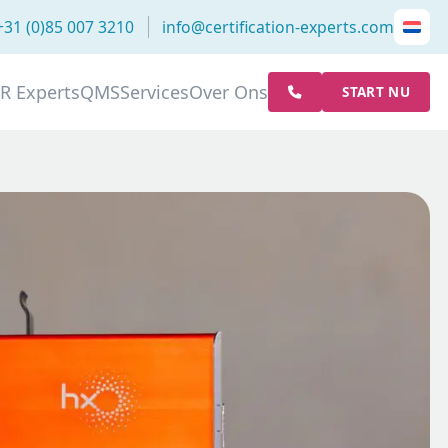
+31 (0)85 007 3210
info@certification-experts.com
R Experts
QMS
Services
Over Ons
START NU