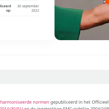
liceerd
30 september
op:
2022
geharmoniseerde normen
gepubliceerd in het Officiee
 2014/30/EU
en de ingetrokken EMC richtlijn 2004/10