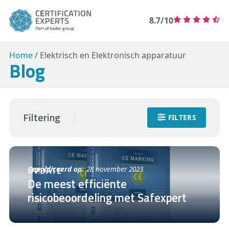
8.7/10
Home
/
Elektrisch en Elektronisch apparatuur
Blog
Filtering
FILTERS
Gepubliceerd op:
28 november 2023
UPDATE
De meest efficiënte
risicobeoordeling met Safexpert