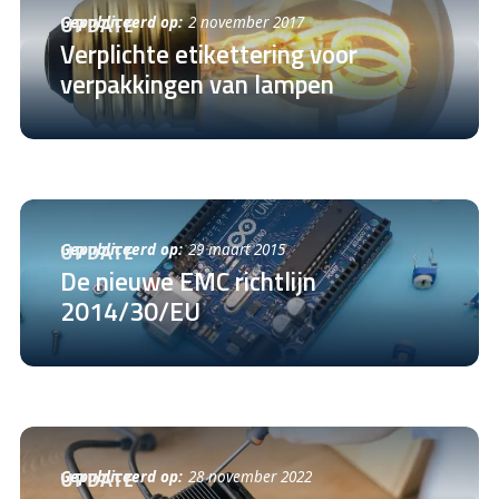
Gepubliceerd op:
2 november 2017
UPDATE
Verplichte etikettering voor
verpakkingen van lampen
Gepubliceerd op:
29 maart 2015
UPDATE
De nieuwe EMC richtlijn
2014/30/EU
Gepubliceerd op:
28 november 2022
UPDATE