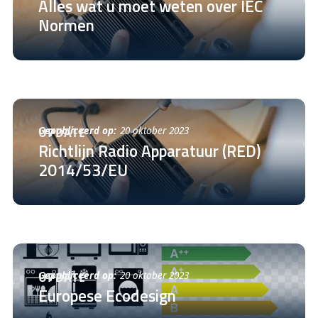
Alles wat u moet weten over IEC
Normen
Gepubliceerd op:
20 oktober 2023
UPDATE
Richtlijn Radio Apparatuur (RED)
2014/53/EU
Gepubliceerd op:
20 oktober 2023
UPDATE
Europese Ecodesign