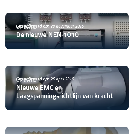
Gepubliceerd op:
28 november 2015
UPDATE
De nieuwe NEN 1010
Gepubliceerd op:
25 april 2016
UPDATE
Nieuwe EMC en
Laagspanningsrichtlijn van kracht