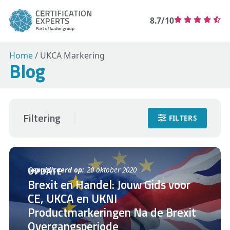
8.7/10
Home
/
UKCA Markering
Blog
Filtering
FILTERS
Gepubliceerd op:
20 oktober 2020
UPDATE
Brexit en Handel: Jouw Gids voor
CE, UKCA en UKNI
Productmarkeringen Na de Brexit
Overgangsperiode