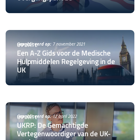
Gepubliceerd op:
7 november 2021
UPDATE
Een A-Z Gids voor de Medische
Hulpmiddelen Regelgeving in de
UK
Gepubliceerd op:
12 april 2022
UPDATE
UKRP: De Gemachtigde
Vertegenwoordiger van de UK-