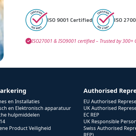
ISO 9001 Certified
ISO 2700
ISO27001 & ISO9001 certified – Trusted by 300+ C
arkering
Authorised Repr
es en Installaties
EU Authorised Represe
isch en Elektronisch apparatuur
UK Authorised Represe
che hulpmiddelen
EC REP
14
UK Responsible Perso
ne Product Veiligheid
Swiss Authorised Repr
REP)