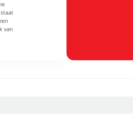
he
 staat
 een
k van