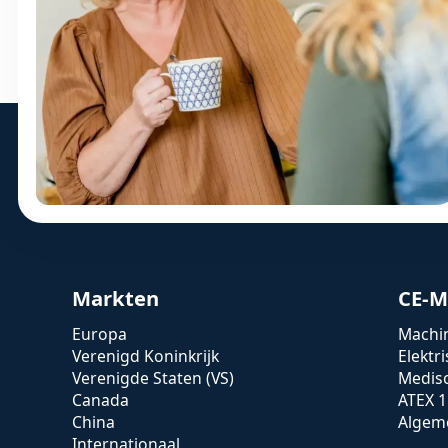
Markten
CE-M
Europa
Machin
Verenigd Koninkrijk
Elektr
Verenigde Staten (VS)
Medis
Canada
ATEX 1
China
Algeme
Internationaal