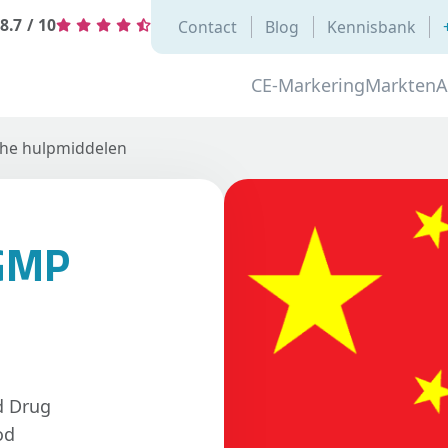
8.7
/
10
Contact
Blog
Kennisbank
CE-Markering
Markten
A
he hulpmiddelen
 GMP
d Drug
od