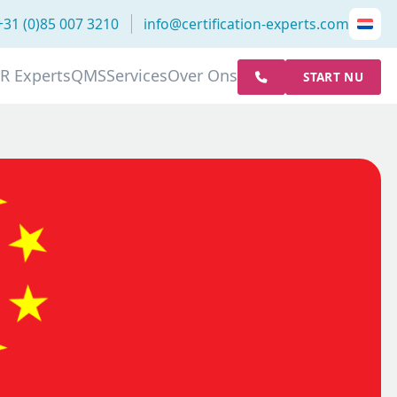
+31 (0)85 007 3210
info@certification-experts.com
R Experts
QMS
Services
Over Ons
START NU