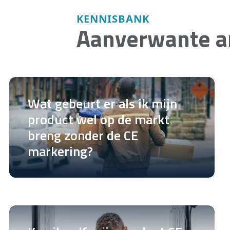
KENNISBANK
Aanverwante ar
Wat gebeurt er als ik mijn
product wel op de markt
breng zonder de CE
markering?