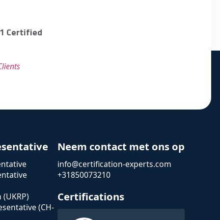
1 Certified
lients
esentative
Neem contact met ons op
ntative
info@certification-experts.com
ntative
+31850073210
Certifications
n (UKRP)
esentative (CH-