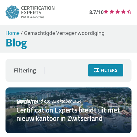
8.7/10
Home
/
Gemachtigde Vertegenwoordiging
Blog
Filtering
FILTERS
Gepubliceerd op:
22 oktober 2024
UPDATE
Certification Experts breidt uit met
nieuw kantoor in Zwitserland