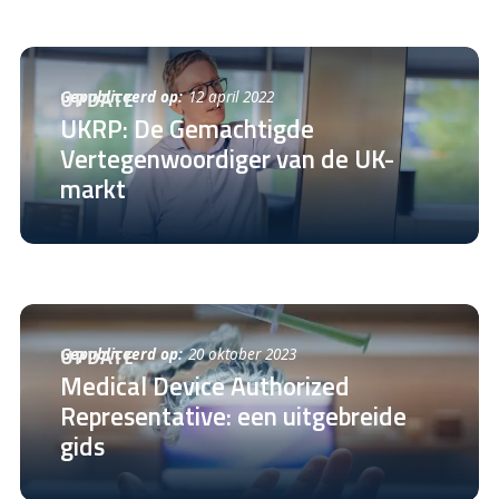
Gepubliceerd op:
12 april 2022
UPDATE
UKRP: De Gemachtigde
Vertegenwoordiger van de UK-
markt
Gepubliceerd op:
20 oktober 2023
UPDATE
Medical Device Authorized
Representative: een uitgebreide
gids