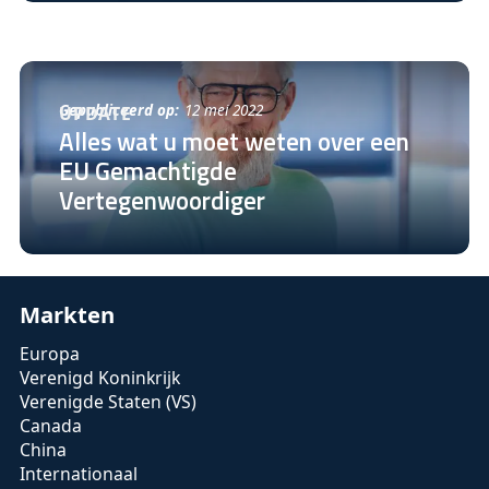
Gepubliceerd op:
12 mei 2022
UPDATE
Alles wat u moet weten over een
EU Gemachtigde
Vertegenwoordiger
Markten
Europa
Verenigd Koninkrijk
Verenigde Staten (VS)
Canada
China
Internationaal