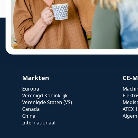
Markten
CE-M
Europa
Machin
Verenigd Koninkrijk
Elektr
Verenigde Staten (VS)
Medis
Canada
ATEX 1
China
Algeme
Internationaal