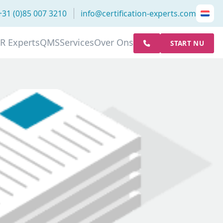
+31 (0)85 007 3210
info@certification-experts.com
R Experts
QMS
Services
Over Ons
START NU