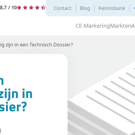
8.7
/
10
Contact
Blog
Kennisbank
CE-Markering
Markten
A
zijn in een Technisch Dossier?
n
ijn in
sier?
l