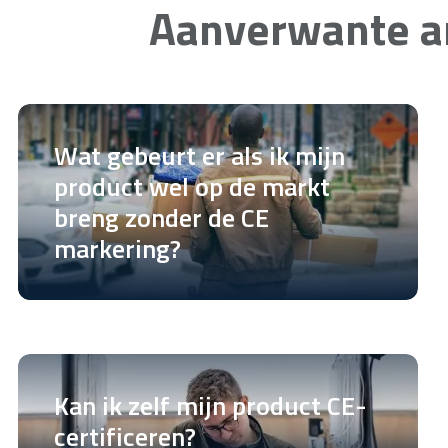
Aanverwante ar
Wat gebeurt er als ik mijn
product wel op de markt
breng zonder de CE
markering?
Kan ik zelf mijn product CE-
certificeren?