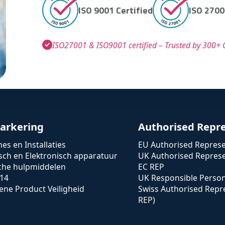
ISO 9001 Certified
ISO 2700
ISO27001 & ISO9001 certified – Trusted by 300+ C
arkering
Authorised Repr
es en Installaties
EU Authorised Represe
isch en Elektronisch apparatuur
UK Authorised Represe
che hulpmiddelen
EC REP
14
UK Responsible Perso
ne Product Veiligheid
Swiss Authorised Repr
REP)