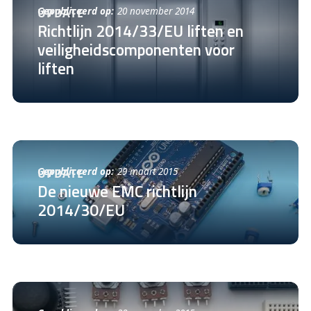
Gepubliceerd op:
20 november 2014
UPDATE
Richtlijn 2014/33/EU liften en
veiligheidscomponenten voor
liften
Gepubliceerd op:
29 maart 2015
UPDATE
De nieuwe EMC richtlijn
2014/30/EU