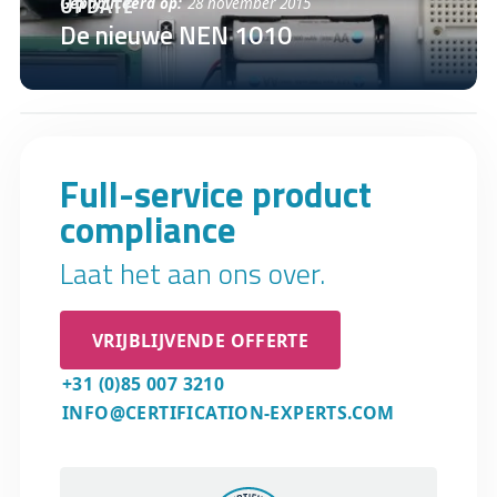
Gepubliceerd op:
28 november 2015
UPDATE
De nieuwe NEN 1010
Full-service product
compliance
Laat het aan ons over.
VRIJBLIJVENDE OFFERTE
+31 (0)85 007 3210
INFO@CERTIFICATION-EXPERTS.COM