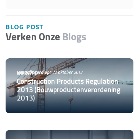
BLOG POST
Verken Onze
Blogs
Gepubliceerd op:
22 oktober 2013
UPDATE
Construction Products Regulation
2013 (Bouwproductenverordening
2013)